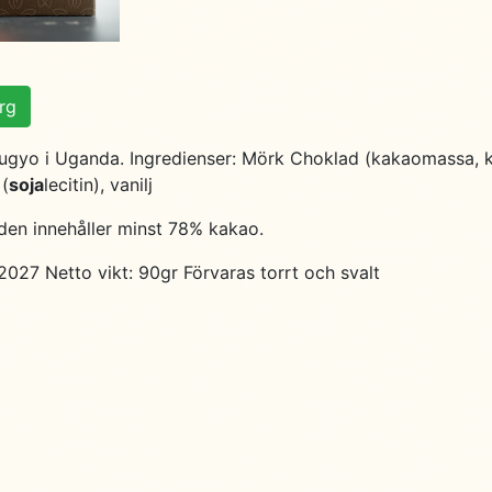
org
ugyo i Uganda. Ingredienser: Mörk Choklad (kakaomassa, 
(
soja
lecitin), vanilj
en innehåller minst 78% kakao.
 2027 Netto vikt: 90gr Förvaras torrt och svalt