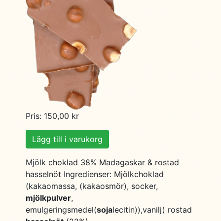
Pris: 150,00 kr
Lägg till i varukorg
Mjölk choklad 38% Madagaskar & rostad
hasselnöt Ingredienser: Mjölkchoklad
(kakaomassa, (kakaosmör), socker,
mjölkpulver
,
emulgeringsmedel(
soja
lecitin)),vanilj) rostad