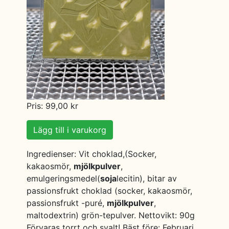
Pris: 99,00 kr
Lägg till i varukorg
Ingredienser: Vit choklad,(Socker,
kakaosmör,
mjölkpulver
,
emulgeringsmedel(
soja
lecitin), bitar av
passionsfrukt choklad (socker, kakaosmör,
passionsfrukt -puré,
mjölkpulver
,
maltodextrin) grön-tepulver. Nettovikt: 90g
Förvaras torrt och svalt! Bäst före: Februari