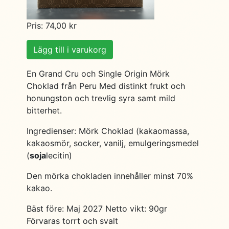
Pris: 74,00 kr
Lägg till i varukorg
En Grand Cru och Single Origin Mörk
Choklad från Peru Med distinkt frukt och
honungston och trevlig syra samt mild
bitterhet.
Ingredienser: Mörk Choklad (kakaomassa,
kakaosmör, socker, vanilj, emulgeringsmedel
(
soja
lecitin)
Den mörka chokladen innehåller minst 70%
kakao.
Bäst före: Maj 2027 Netto vikt: 90gr
Förvaras torrt och svalt