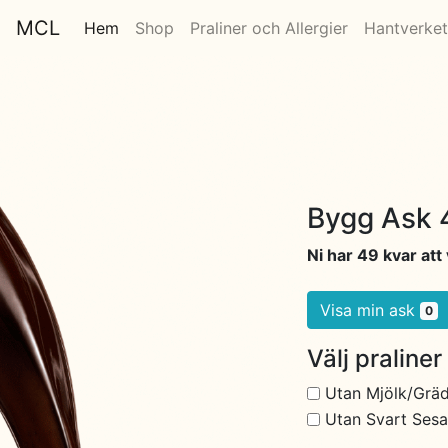
MCL
Hem
Shop
Praliner och Allergier
Hantverket
Bygg Ask 4
Ni har 49 kvar att 
Visa min ask
0
Välj praliner
Utan Mjölk/Grä
Utan Svart Ses