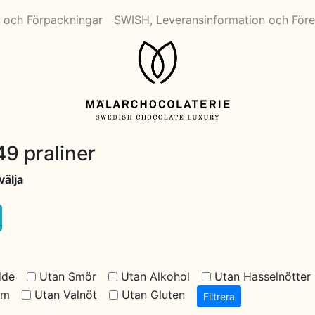
 och Förpackningar
SWISH, Leveransinformation och Före
9 praliner
välja
dde
Utan Smör
Utan Alkohol
Utan Hasselnötter
am
Utan Valnöt
Utan Gluten
Filtrera