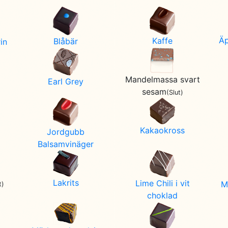
Äp
Kaffe
Blåbär
in
Mandelmassa svart
Earl Grey
sesam
(Slut)
Kakaokross
Jordgubb
Balsamvinäger
Lakrits
Lime Chili i vit
M
t)
choklad