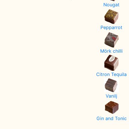
Nougat
Pepparrot
Mörk chilli
Citron Tequila
Vanilj
Gin and Tonic