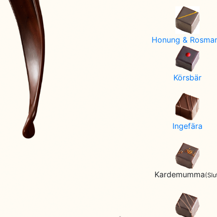
Honung & Rosmar
Körsbär
Ingefära
Kardemumma
(Slu