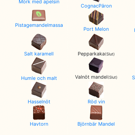
Mörk med apelsin
CognacPäron
Pistagemandelmassa
Port Melon
Pepparkaka
Salt karamell
(Slut)
Valnöt mandel
S
(Slut)
Humle och malt
Hasselnöt
Röd vin
Havtorn
Björnbär Mandel